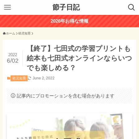
節子日記
2026年お得な情報
ホーム
幼児知育
【終了】七田式の学習プリントも
2022
絵本も七田式オンラインならいつ
6/02
でも楽しめる？
June 2, 2022
幼児知育
記事内にプロモーションを含む場合があります