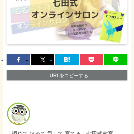
URLをコピーする
「認めて ほめて 愛して 育てる」七田式教育