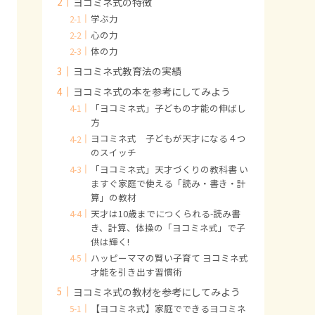
ヨコミネ式の特徴
学ぶ力
心の力
体の力
ヨコミネ式教育法の実績
ヨコミネ式の本を参考にしてみよう
「ヨコミネ式」子どもの才能の伸ばし
方
ヨコミネ式 子どもが天才になる４つ
のスイッチ
「ヨコミネ式」天才づくりの教科書 い
ますぐ家庭で使える「読み・書き・計
算」の教材
天才は10歳までにつくられる-読み書
き、計算、体操の「ヨコミネ式」で子
供は輝く!
ハッピーママの賢い子育て ヨコミネ式
才能を引き出す習慣術
ヨコミネ式の教材を参考にしてみよう
【ヨコミネ式】家庭でできるヨコミネ