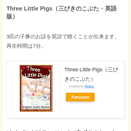
Three Little Pigs（三びきのこぶた・英語
版）
3匹の子豚のお話を英語で聴くことが出来ます。
再生時間は7分。
Three Little Pigs（三び
きのこぶた）
created by
Rinker
Amazon