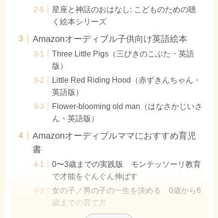
星座と神話のおはなし: こどものための聴
く絵本シリーズ
Amazonオーディブル子供向け英語絵本
Three Little Pigs（三びきのこぶた・英語
版）
Little Red Riding Hood（赤ずきんちゃん・
英語版）
Flower-blooming old man（はなさかじいさ
ん・英語版）
Amazonオーディブルママにおすすめ育児
書
0〜3歳までの実践版 モンテッソーリ教育
で才能をぐんぐん伸ばす
女の子／男の子の一生を決める 0歳から6
歳までの育て方