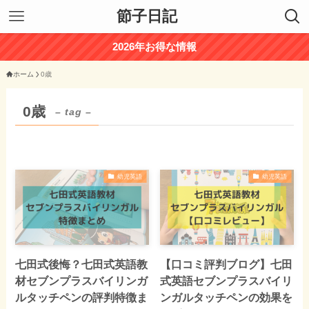
節子日記
2026年お得な情報
ホーム
0歳
0歳
– tag –
幼児英語
幼児英語
七田式後悔？七田式英語教
【口コミ評判ブログ】七田
材セブンプラスバイリンガ
式英語セブンプラスバイリ
ルタッチペンの評判特徴ま
ンガルタッチペンの効果を