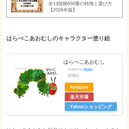
全13段階650冊の特徴と選び方
【2026年版】
はらぺこあおむしのキャラクター塗り絵
はらぺこあおむし
created by
Rinker
偕成社
Amazon
楽天市場
Yahooショッピング