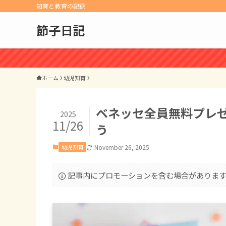
知育と教育の記録
節子日記
ホーム
幼児知育
ベネッセ全員無料プレゼ
2025
11/26
う
幼児知育
November 26, 2025
記事内にプロモーションを含む場合がありま