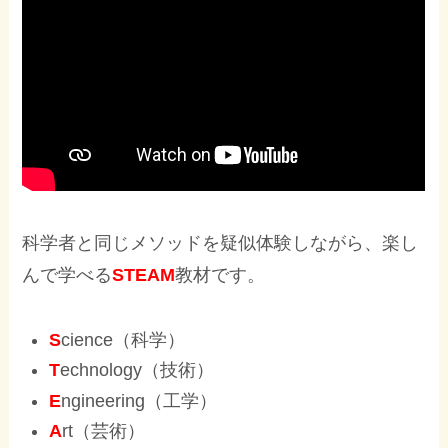
科学者と同じメソッドを疑似体験しながら、楽し
んで学べる
STEAM
教材です。
S
cience（科学）
T
echnology（技術）
E
ngineering（工学）
A
rt（芸術）