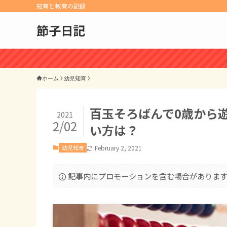
知育と教育の記録
節子日記
ホーム
幼児知育
百玉そろばんで0歳から
2021
2/02
い方は？
幼児知育
February 2, 2021
記事内にプロモーションを含む場合がありま