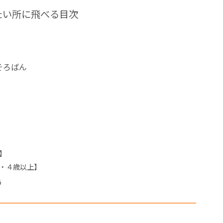
たい所に飛べる目次
そろばん
】
歳・４歳以上】
う