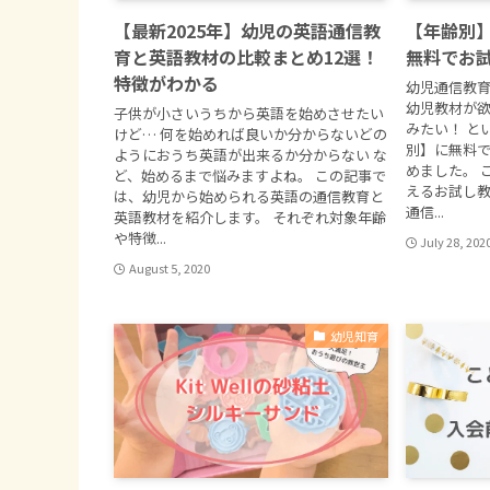
【最新2025年】幼児の英語通信教
【年齢別
育と英語教材の比較まとめ12選！
無料でお
特徴がわかる
幼児通信教育
幼児教材が欲
子供が小さいうちから英語を始めさせたい
みたい！ と
けど… 何を始めれば良いか分からないどの
別】に無料
ようにおうち英語が出来るか分からない な
めました。 
ど、始めるまで悩みますよね。 この記事で
えるお試し教
は、幼児から始められる英語の通信教育と
通信...
英語教材を紹介します。 それぞれ対象年齢
や特徴...
July 28, 202
August 5, 2020
幼児知育