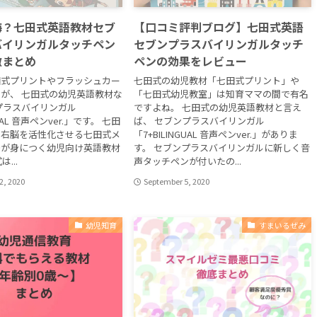
悔？七田式英語教材セブ
【口コミ評判ブログ】七田式英語
バイリンガルタッチペン
セブンプラスバイリンガルタッチ
徴まとめ
ペンの効果をレビュー
田式プリントやフラッシュカー
七田式の幼児教材「七田式プリント」や
が、 七田式の幼児英語教材な
「七田式幼児教室」は知育ママの間で有名
プラスバイリンガル
ですよね。 七田式の幼児英語教材と言え
GUAL 音声ペンver.」です。 七田
ば、 セブンプラスバイリンガル
の右脳を活性化させる七田式メ
「7+BILINGUAL 音声ペンver.」がありま
語が身につく幼児向け英語教材
す。 セブンプラスバイリンガルに新しく音
...
声タッチペンが付いたの...
2, 2020
September 5, 2020
幼児知育
すまいるぜみ