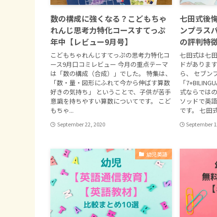
数の構成に強くなる？こどもちゃ
七田式後
れんじ思考力特化コースすてっぷ
ンプラス
年中【レビュー9月号】
の評判特
こどもちゃれんじすてっぷの思考力特化コ
七田式は七
ース9月口コミレビュー 今月の重点テーマ
ドがあります
は「数の構成（合成）」でした。 特集は、
ら、 セブン
「数・量・図形にふれて今から伸ばす算数
「7+BILIN
好きの気持ち」 ということで、子供が苦手
式ならでは
意識を持ちやすい算数についてです。 こど
ソッドで英
もちゃ...
です。 七田式は
September 22, 2020
September 1
幼児英語