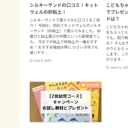
シルキーサンドの口コミ！キット
こどもち
ウェルの砂粘土！
でプレゼ
ドは？
シルキーサンドで遊んでみた口コミをご紹
介！ 今回は、初めてキットウェルのシルキ
こどもちゃ
ーサンド（砂粘土）で遊んでみました。 砂
をもらって
遊びと粘土遊びの中間といった新感覚でし
でも、紹介
た。 今までの粘土で砂粘土が一番おすす
の？ そんな
め！ おすすめ理由は特に 小さい子供でも
かりともら
使いやす...
します。 こ
かります...
July 9, 2020
June 11, 20
幼児知育