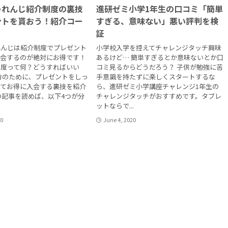
ゃれんじ紹介制度の裏技
進研ゼミ小学1年生の口コミ「簡単
ントを貰おう！紹介コー
すぎる、意味ない」悪い評判を検
証
れんじは紹介制度でプレゼント
小学校入学を控えてチャレンジタッチ興味
入会するのが絶対にお得です！
あるけど… 簡単すぎるとか意味ないとか口
制度って何？どうすればいい
コミ見るからどうだろう？ 子供が勉強に苦
方のために、プレゼントをしっ
手意識を持たずに楽しくスタートするな
ってお得に入会する裏技を紹介
ら、進研ゼミ小学講座チャレンジ1年生の
の記事を読めば、以下4つが分
チャレンジタッチがおすすめです。タブレ
ットならで...
20
June 4, 2020