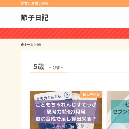
知育と教育の記録
節子日記
ホーム
5歳
5歳
– tag –
幼児知育