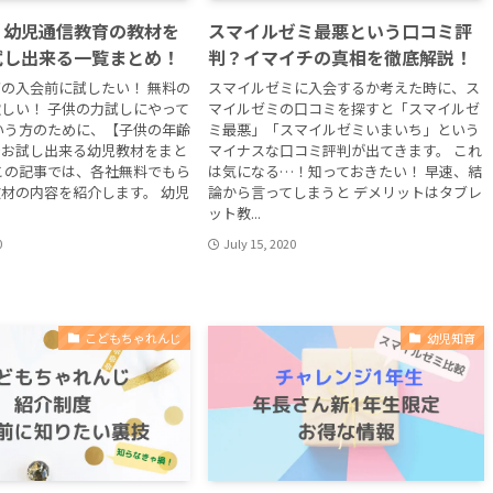
】幼児通信教育の教材を
スマイルゼミ最悪という口コミ評
試し出来る一覧まとめ！
判？イマイチの真相を徹底解説！
の入会前に試したい！ 無料の
スマイルゼミに入会するか考えた時に、ス
しい！ 子供の力試しにやって
マイルゼミの口コミを探すと「スマイルゼ
いう方のために、【子供の年齢
ミ最悪」「スマイルゼミいまいち」という
でお試し出来る幼児教材をまと
マイナスな口コミ評判が出てきます。 これ
この記事では、各社無料でもら
は気になる…！知っておきたい！ 早速、結
材の内容を紹介します。 幼児
論から言ってしまうと デメリットはタブレ
ット教...
0
July 15, 2020
こどもちゃれんじ
幼児知育