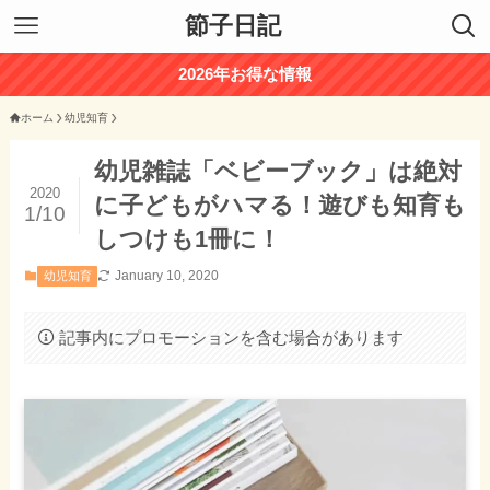
節子日記
2026年お得な情報
ホーム
幼児知育
幼児雑誌「ベビーブック」は絶対
2020
に子どもがハマる！遊びも知育も
1/10
しつけも1冊に！
January 10, 2020
幼児知育
記事内にプロモーションを含む場合があります