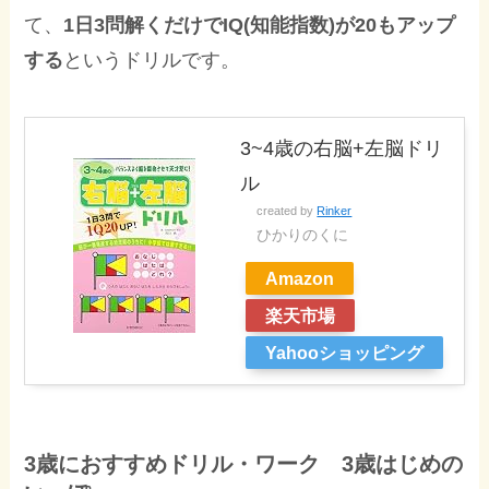
て、
1日3問解くだけでIQ(知能指数)が20もアップ
する
というドリルです。
3~4歳の右脳+左脳ドリ
ル
created by
Rinker
ひかりのくに
Amazon
楽天市場
Yahooショッピング
3歳におすすめドリル・ワーク 3歳はじめの