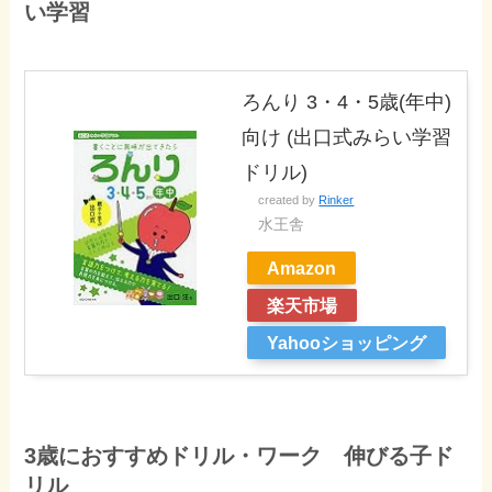
い学習
ろんり 3・4・5歳(年中)
向け (出口式みらい学習
ドリル)
created by
Rinker
水王舎
Amazon
楽天市場
Yahooショッピング
3歳におすすめドリル・ワーク 伸びる子ド
リル